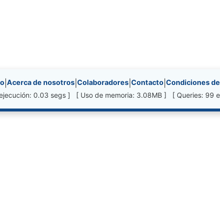
nks, etc.
io
|
Acerca de nosotros
|
Colaboradores
|
Contacto
|
Condiciones de
ejecución: 0.03 segs ] [ Uso de memoria: 3.08MB ] [ Queries: 99 e