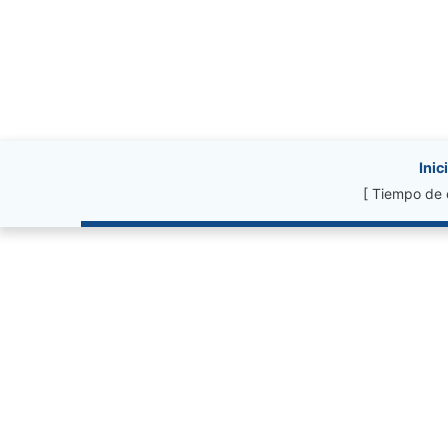
Site information, li
Inic
[ Tiempo de 