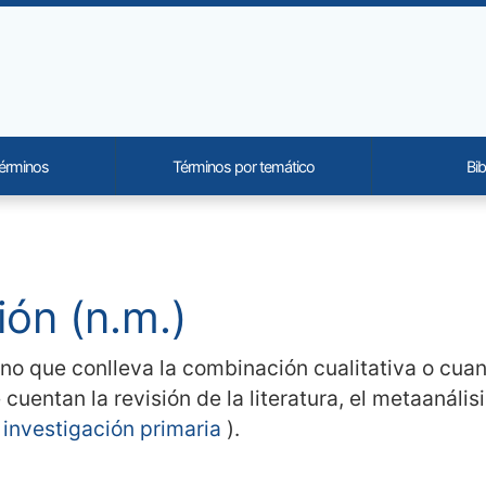
términos
Términos por temático
Bib
onality and content
ión (n.m.)
no que conlleva la combinación cualitativa o cuant
cuentan la revisión de la literatura, el metaanálisis
 investigación primaria
).