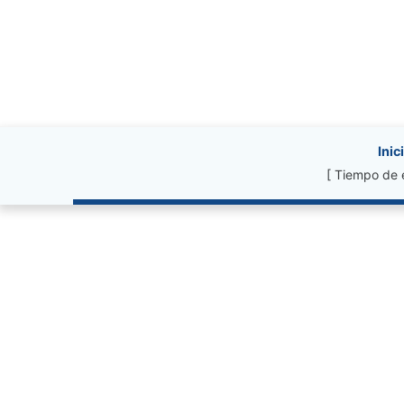
Site information, li
Inic
[ Tiempo de 