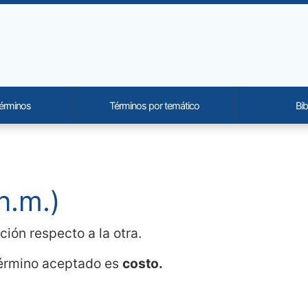
términos
Términos por temático
Bib
onality and content
n.m.)
ión respecto a la otra.
 término aceptado es
costo.