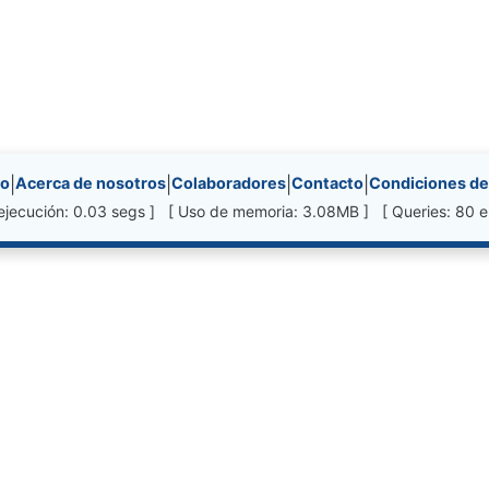
nks, etc.
io
|
Acerca de nosotros
|
Colaboradores
|
Contacto
|
Condiciones de
ejecución: 0.03 segs ] [ Uso de memoria: 3.08MB ] [ Queries: 80 e