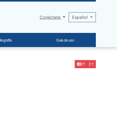
Conéctate
Español
liografia
Guía de uso