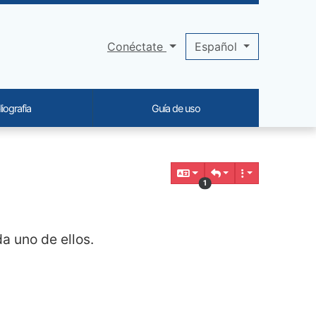
Conéctate
Español
liografia
Guía de uso
1
da uno de ellos.