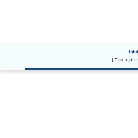
Site information, li
Inic
[ Tiempo de 