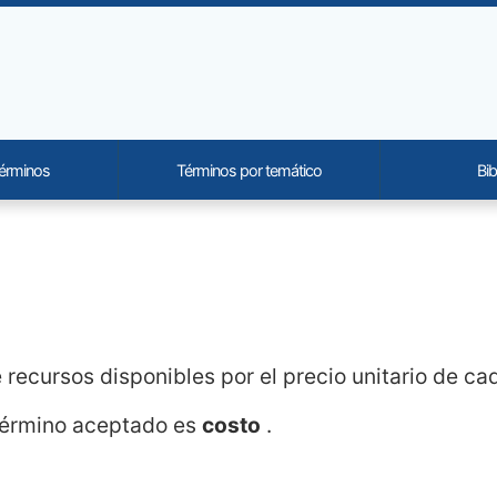
términos
Términos por temático
Bib
onality and content
e recursos disponibles por el precio unitario de ca
 término aceptado es
costo
.