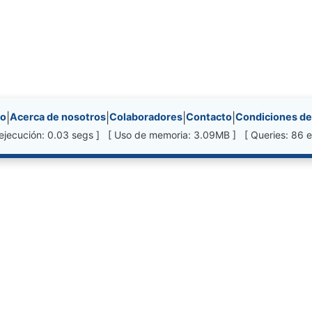
nks, etc.
io
|
Acerca de nosotros
|
Colaboradores
|
Contacto
|
Condiciones de
ejecución: 0.03 segs ] [ Uso de memoria: 3.09MB ] [ Queries: 86 e