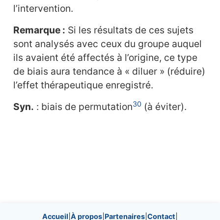
l’intervention.
Remarque :
Si les résultats de ces sujets
sont analysés avec ceux du groupe auquel
ils avaient été affectés à l’origine, ce type
de biais aura tendance à « diluer » (réduire)
l’effet thérapeutique enregistré.
30
Syn.
: biais de permutation
(à éviter).
Site information, links, etc.
Accueil
|
À propos
|
Partenaires
|
Contact
|