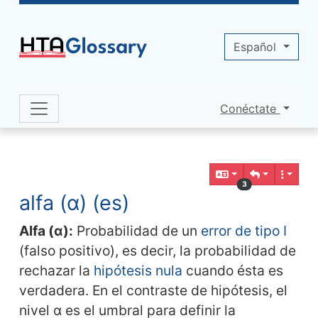
Site identity, navigation, etc.
Español
Conéctate
Navigation and related functionality 
Contenido relacionado
3
alfa (α) (es)
Alfa (α):
Probabilidad de un
error de tipo I
(falso positivo), es decir, la probabilidad de
rechazar la
hipótesis nula
cuando ésta es
verdadera. En el contraste de hipótesis, el
nivel α es el umbral para definir la