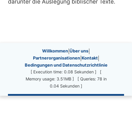
darunter die Auslegung biblischer Texte.
Site information, links, etc.
Willkommen
|
Über uns
|
Partnerorganisationen
|
Kontakt
|
Bedingungen und Datenschutzrichtlinie
[ Execution time: 0.08 Sekunden ] [
Memory usage: 3.51MB ] [ Queries: 78 in
0.04 Sekunden ]