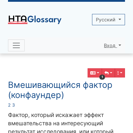
Site identity, navigation, etc.
Pусский
Вход
Navigation and related functionality 
Related content
1
Вмешивающийся фактор
(конфаундер)
2
3
Фактор, который искажает эффект
вмешательства на интересующий
результат исследования, или который