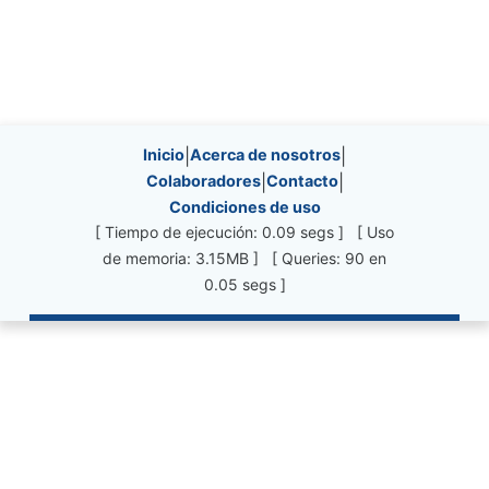
Site information, links, etc.
Inicio
|
Acerca de nosotros
|
Colaboradores
|
Contacto
|
Condiciones de uso
[ Tiempo de ejecución: 0.09 segs ] [ Uso
de memoria: 3.15MB ] [ Queries: 90 en
0.05 segs ]