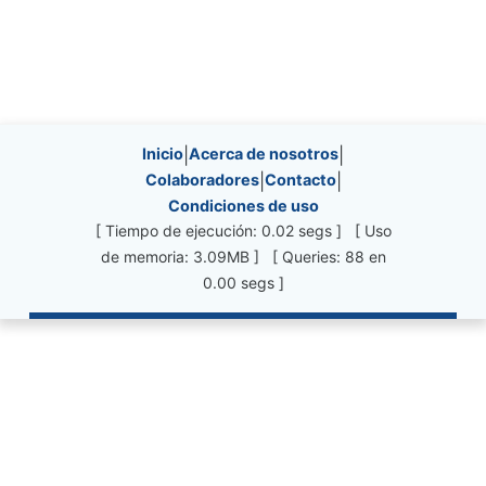
Site information, links, etc.
Inicio
|
Acerca de nosotros
|
Colaboradores
|
Contacto
|
Condiciones de uso
[ Tiempo de ejecución: 0.02 segs ] [ Uso
de memoria: 3.09MB ] [ Queries: 88 en
0.00 segs ]