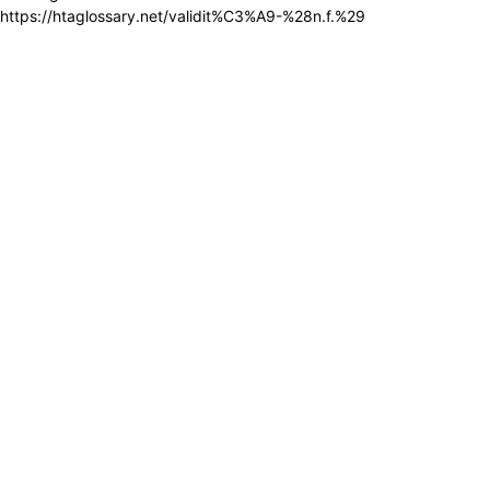
https://htaglossary.net/validit%C3%A9-%28n.f.%29