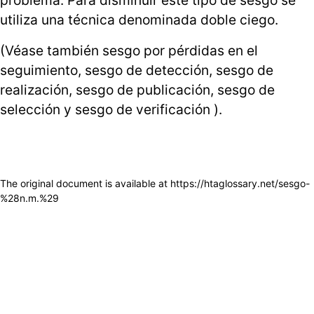
problema. Para disminuir este tipo de sesgo se
utiliza una técnica denominada
doble ciego
.
(Véase también
sesgo por pérdidas en el
seguimiento
,
sesgo de detección
,
sesgo de
realización
,
sesgo de publicación
,
sesgo de
selección
y
sesgo de verificación
).
The original document is available at
https://htaglossary.net/sesgo-
%28n.m.%29