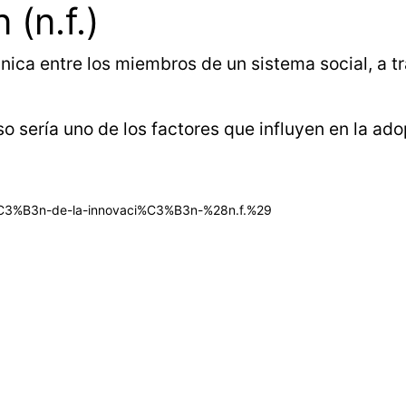
 (n.f.)
ca entre los miembros de un sistema social, a tra
o sería uno de los factores que influyen en la ad
si%C3%B3n-de-la-innovaci%C3%B3n-%28n.f.%29