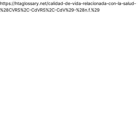
https://htaglossary.net/calidad-de-vida-relacionada-con-la-salud-
%28CVRS%2C-CdVRS%2C-CdV%29-%28n.f.%29