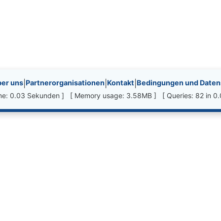
nks, etc.
er uns
|
Partnerorganisationen
|
Kontakt
|
Bedingungen und Datens
ime: 0.03 Sekunden ] [ Memory usage: 3.58MB ] [ Queries: 82 in 0