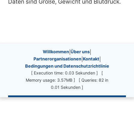
Daten sind Größe, Gewicht und Blutdruck.
Site information, links, etc.
Willkommen
|
Über uns
|
Partnerorganisationen
|
Kontakt
|
Bedingungen und Datenschutzrichtlinie
[ Execution time: 0.03 Sekunden ] [
Memory usage: 3.57MB ] [ Queries: 82 in
0.01 Sekunden ]