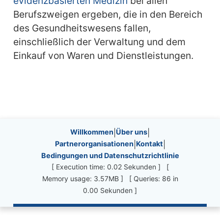
evidenzbasierten Medizin
bei allen
Berufszweigen ergeben, die in den Bereich
des Gesundheitswesens fallen,
einschließlich der Verwaltung und dem
Einkauf von Waren und Dienstleistungen.
Site information, links, etc.
Willkommen
|
Über uns
|
Partnerorganisationen
|
Kontakt
|
Bedingungen und Datenschutzrichtlinie
[ Execution time: 0.02 Sekunden ] [
Memory usage: 3.57MB ] [ Queries: 86 in
0.00 Sekunden ]