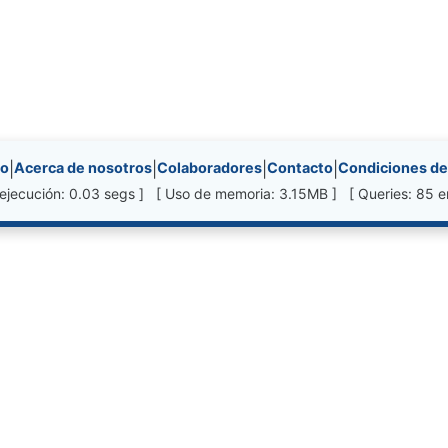
nks, etc.
io
|
Acerca de nosotros
|
Colaboradores
|
Contacto
|
Condiciones de
ejecución: 0.03 segs ] [ Uso de memoria: 3.15MB ] [ Queries: 85 e