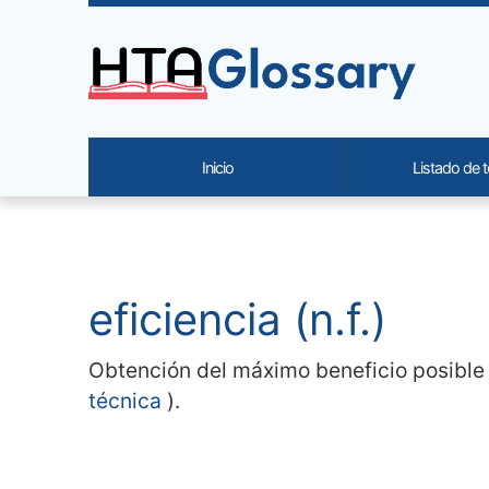
Site identity, navigation, etc.
Inicio
Listado de 
Navigation and related functi
Contenido relacionado
eficiencia (n.f.)
Obtención del máximo beneficio posible 
técnica
).