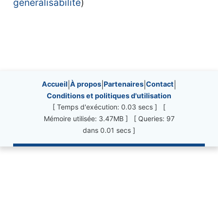
généralisabilité
)
Site information, links, etc.
Accueil
|
À propos
|
Partenaires
|
Contact
|
Conditions et politiques d'utilisation
[ Temps d'exécution: 0.03 secs ] [
Mémoire utilisée: 3.47MB ] [ Queries: 97
dans 0.01 secs ]