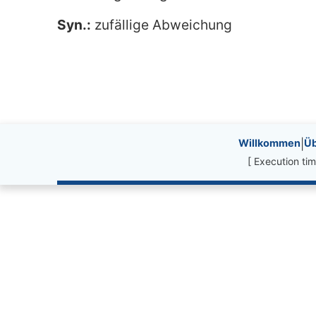
Syn.:
zufällige Abweichung
Site information, li
Willkommen
|
Üb
[ Execution t