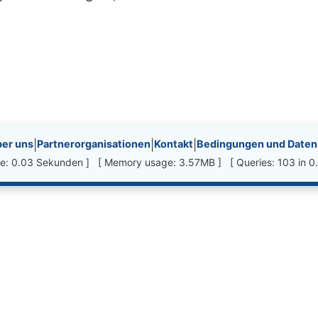
nks, etc.
er uns
|
Partnerorganisationen
|
Kontakt
|
Bedingungen und Datens
ime: 0.03 Sekunden ] [ Memory usage: 3.57MB ] [ Queries: 103 in 0