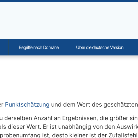
Begriffe nach Domäne
Über die deutsche Version
onality and content
er
Punktschätzung
und dem Wert des geschätzten
zu derselben Anzahl an Ergebnissen, die größer sin
 als dieser Wert. Er ist unabhängig von den Auswi
hprobenumfang ist, desto kleiner ist der Zufallsfehl