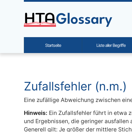
Site identity, navigation, etc.
Startseite
Liste aller Begriffe
Navigation and related functi
Verbundener Inhalt
Zufallsfehler (n.m.)
Eine zufällige Abweichung zwischen ein
Hinweis:
Ein Zufallsfehler führt in etwa 
und Ergebnissen, die geringer ausfallen
Generell gilt: Je größer der mittlere Stic