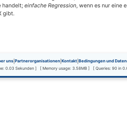
e handelt;
einfache Regression
, wenn es nur eine e
 gibt.
nks, etc.
er uns
|
Partnerorganisationen
|
Kontakt
|
Bedingungen und Datens
ime: 0.03 Sekunden ] [ Memory usage: 3.58MB ] [ Queries: 90 in 0