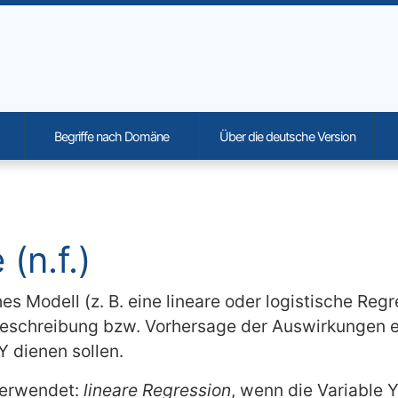
Begriffe nach Domäne
Über die deutsche Version
onality and content
(n.f.)
es Modell (z. B. eine lineare oder logistische Re
r Beschreibung bzw. Vorhersage der Auswirkungen 
Y dienen sollen.
verwendet:
lineare Regression
, wenn die Variable Y