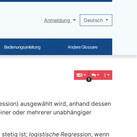
Anmeldung
Deutsch
Bedienungsanleitung
Andere Glossare
1
gression) ausgewählt wird, anhand dessen
einer oder mehrerer unabhängiger
 stetig ist;
logistische Regression
, wenn