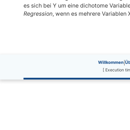
es sich bei Y um eine dichotome Variabl
Regression
, wenn es mehrere Variablen X
Site information, li
Willkommen
|
Üb
[ Execution t