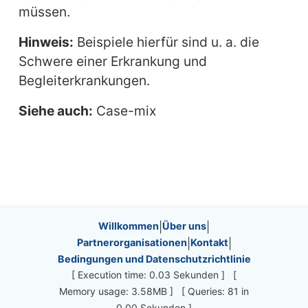
müssen.
Hinweis:
Beispiele hierfür sind u. a. die
Schwere einer Erkrankung und
Begleiterkrankungen.
Siehe auch:
Case-mix
Site information, links, etc.
Willkommen
|
Über uns
|
Partnerorganisationen
|
Kontakt
|
Bedingungen und Datenschutzrichtlinie
[ Execution time: 0.03 Sekunden ] [
Memory usage: 3.58MB ] [ Queries: 81 in
0.00 Sekunden ]