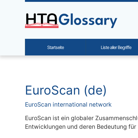
Site identity, navigation, etc.
Startseite
Liste aller Begriffe
Navigation and related functi
Verbundener Inhalt
EuroScan (de)
EuroScan international network
EuroScan ist ein globaler Zusammenschlu
Entwicklungen und deren Bedeutung für