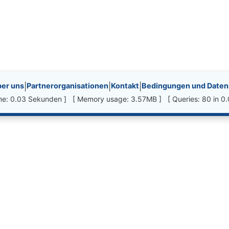
nks, etc.
er uns
|
Partnerorganisationen
|
Kontakt
|
Bedingungen und Datens
ime: 0.03 Sekunden ] [ Memory usage: 3.57MB ] [ Queries: 80 in 0