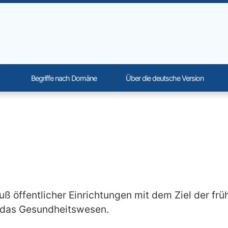
Begriffe nach Domäne
Über die deutsche Version
onality and content
ß öffentlicher Einrichtungen mit dem Ziel der frü
 das Gesundheitswesen.