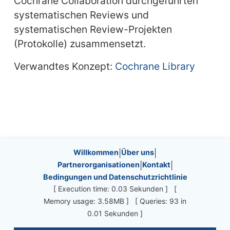
Cochrane Collaboration durchgeführten
systematischen Reviews und
systematischen Review-Projekten
(Protokolle) zusammensetzt.
Verwandtes Konzept:
Cochrane Library
Site information, links, etc.
Willkommen
|
Über uns
|
Partnerorganisationen
|
Kontakt
|
Bedingungen und Datenschutzrichtlinie
[ Execution time: 0.03 Sekunden ] [
Memory usage: 3.58MB ] [ Queries: 93 in
0.01 Sekunden ]