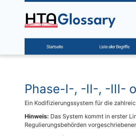
Site identity, navigation, etc.
Startseite
Liste aller Begriffe
Navigation and related functi
Verbundener Inhalt
Phase-I-, -II-, -III- 
Ein Kodifizierungssystem für die zahlrei
Hinweis:
Das System kommt in erster Lin
Regulierungsbehörden vorgeschriebenen