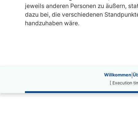
jeweils anderen Personen zu äußern, stat
dazu bei, die verschiedenen Standpunkte
handzuhaben wäre.
Site information, li
Willkommen
|
Üb
[ Execution t