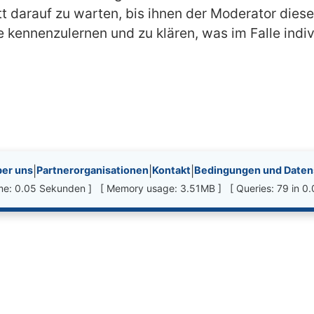
t darauf zu warten, bis ihnen der Moderator diesel
 kennenzulernen und zu klären, was im Falle indi
nks, etc.
er uns
|
Partnerorganisationen
|
Kontakt
|
Bedingungen und Datens
ime: 0.05 Sekunden ] [ Memory usage: 3.51MB ] [ Queries: 79 in 0