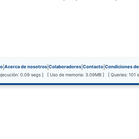
nks, etc.
io
|
Acerca de nosotros
|
Colaboradores
|
Contacto
|
Condiciones de
ejecución: 0.09 segs ] [ Uso de memoria: 3.09MB ] [ Queries: 101 e