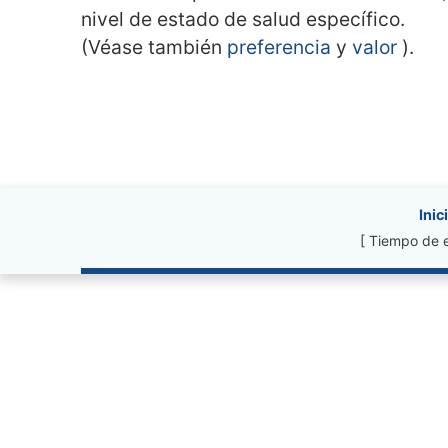
nivel de estado de salud específico.
(Véase también
preferencia
y
valor
).
Site information, li
Inic
[ Tiempo de 