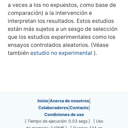
a veces a los no expuestos, como base de
comparación) a la intervención e
interpretan los resultados. Estos estudios
están más sujetos a un sesgo de selección
que los estudios experimentales como los
ensayos controlados aleatorios. (Véase
también
estudio no experimental
).
Site information, links, etc.
Inicio
|
Acerca de nosotros
|
Colaboradores
|
Contacto
|
Condiciones de uso
[ Tiempo de ejecución: 0.03 segs ] [ Uso
de memoria: 3.19MB ] [ Queries: 134 en