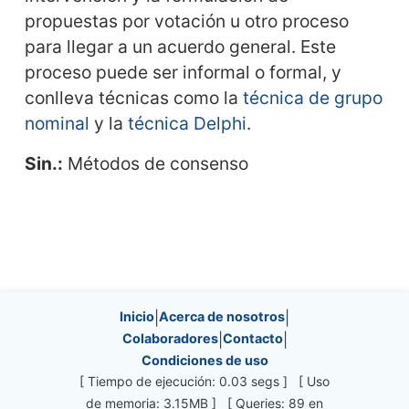
propuestas por votación u otro proceso
para llegar a un acuerdo general. Este
proceso puede ser informal o formal, y
conlleva técnicas como la
técnica de grupo
nominal
y la
técnica Delphi
.
Sin.:
Métodos de consenso
Site information, links, etc.
Inicio
|
Acerca de nosotros
|
Colaboradores
|
Contacto
|
Condiciones de uso
[ Tiempo de ejecución: 0.03 segs ] [ Uso
de memoria: 3.15MB ] [ Queries: 89 en