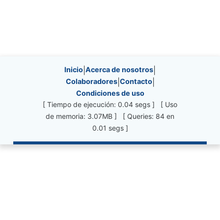
Site information, links, etc.
Inicio
|
Acerca de nosotros
|
Colaboradores
|
Contacto
|
Condiciones de uso
[ Tiempo de ejecución: 0.04 segs ] [ Uso
de memoria: 3.07MB ] [ Queries: 84 en
0.01 segs ]