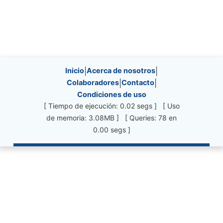
Site information, links, etc.
Inicio
|
Acerca de nosotros
|
Colaboradores
|
Contacto
|
Condiciones de uso
[ Tiempo de ejecución: 0.02 segs ] [ Uso
de memoria: 3.08MB ] [ Queries: 78 en
0.00 segs ]