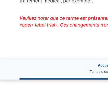
traitement médical, par exemple).
Veuillez noter que ce terme est présentem
«open-label trial». Ces changements n’on
Site information, li
Accue
[ Temps d'ex