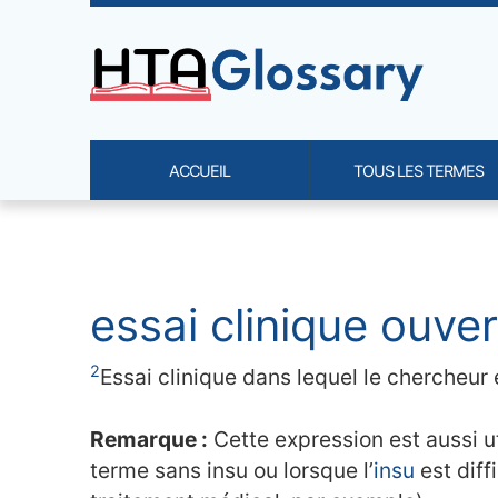
Site identity, navigation, etc.
ACCUEIL
TOUS LES TERMES
Navigation and related functi
Contenu en relation
essai clinique ouver
2
Essai clinique dans lequel le chercheur e
Remarque :
Cette expression est aussi uti
terme sans insu ou lorsque l’
insu
est diff