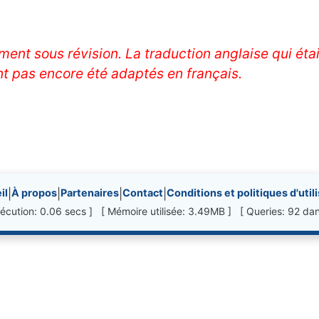
ent sous révision. La traduction anglaise qui étai
t pas encore été adaptés en français.
nks, etc.
il
|
À propos
|
Partenaires
|
Contact
|
Conditions et politiques d'util
écution: 0.06 secs ] [ Mémoire utilisée: 3.49MB ] [ Queries: 92 dan