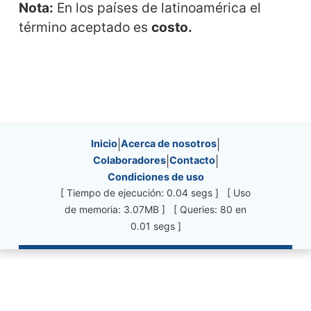
Nota:
En los países de latinoamérica el
término aceptado es
costo.
Site information, links, etc.
Inicio
|
Acerca de nosotros
|
Colaboradores
|
Contacto
|
Condiciones de uso
[ Tiempo de ejecución: 0.04 segs ] [ Uso
de memoria: 3.07MB ] [ Queries: 80 en
0.01 segs ]