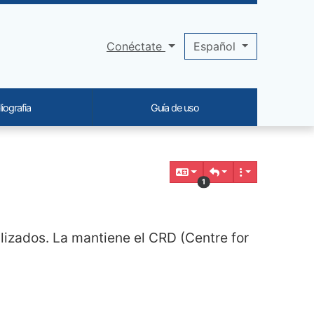
Conéctate
Español
liografia
Guía de uso
1
lizados. La mantiene el CRD (Centre for