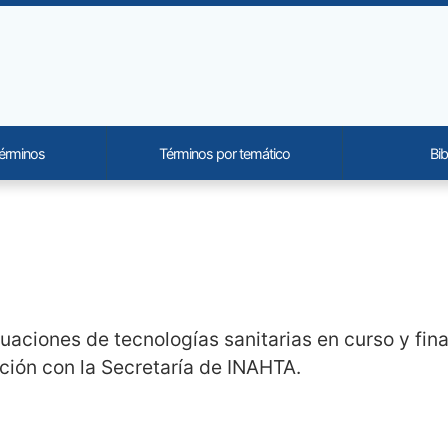
términos
Términos por temático
Bib
onality and content
aciones de tecnologías sanitarias en curso y fina
ión con la Secretaría de INAHTA.