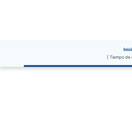
Site information, li
Inic
[ Tiempo de 