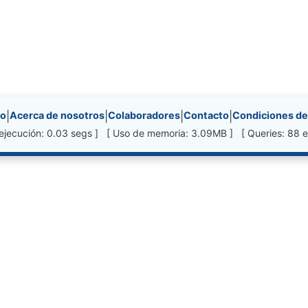
nks, etc.
io
|
Acerca de nosotros
|
Colaboradores
|
Contacto
|
Condiciones de
ejecución: 0.03 segs ] [ Uso de memoria: 3.09MB ] [ Queries: 88 e